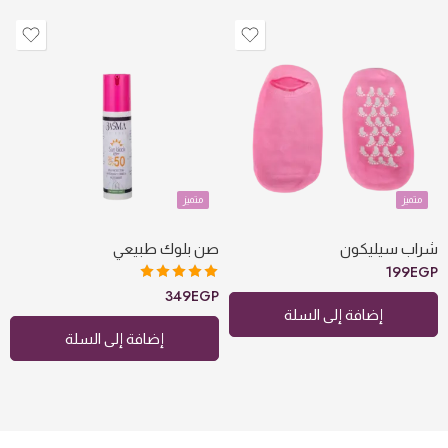
متميز
متميز
شراب سيليكون
صن بلوك طبيعي
199
EGP
تم التقييم
349
EGP
5.00
من 5
إضافة إلى السلة
إضافة إلى السلة