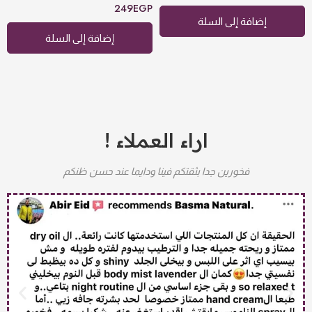
تم التقييم
249
EGP
5.00
من 5
إضافة إلى السلة
إضافة إلى السلة
اراء العملاء !
فخورين جدا بثقتكم فينا ودايما عند حسن ظنكم