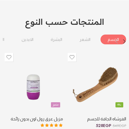
المنتجات حسب النوع
الجسم
الشعر
البشرة
الايدين
الق
-4%
متميز
الفرشاه الجافة للجسم
مزيل عرق رول اون بدون رائحة
528
EGP
549
EGP