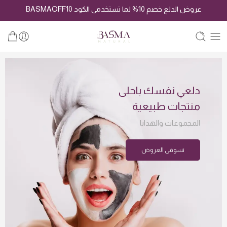
عروض الدلع خصم 10% لما تستخدمى الكود BASMAOFF10
دلعي نفسك باحلى
منتجات طبيعية
المجموعات والهدايا
تسوقى العروض