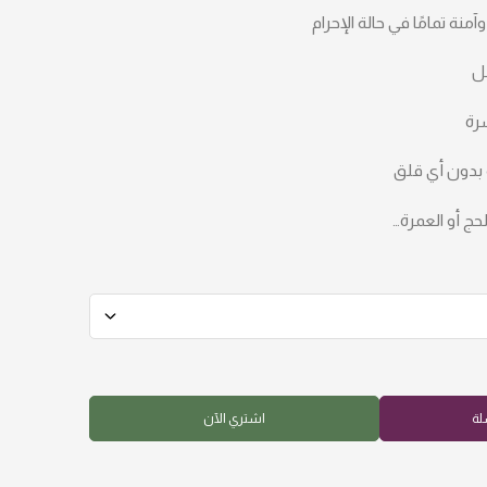
ل
رة
 بدون أي قلق
ج أو العمرة…
لة
اشتري الآن