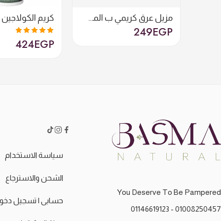
مرطب شفايف طبيعي بدون عطر
مزيل عرق كريمي ب المسك
كريم الكولاجين
249
EGP
424
EGP
تم التقييم
5.00
من 5
سياسة الاستخدام
الشحن والاسترجاع
You Deserve To Be Pampered
حسابى | تسجيل دخو
01008250457 - 01146619123