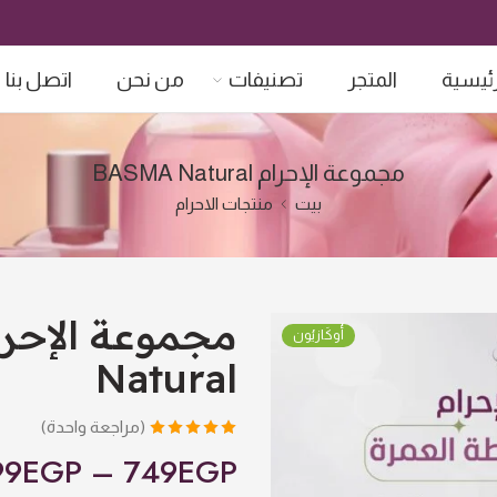
رئيسية
المتجر
تصنيفات
من نحن
اتصل بنا
مجموعة الإحرام BASMA Natural
بيت
منتجات الاحرام
أُوكَازيُون
Natural
(مراجعة واحدة)
تم التقييم بـ
99
EGP
–
749
EGP
5.00
من 5