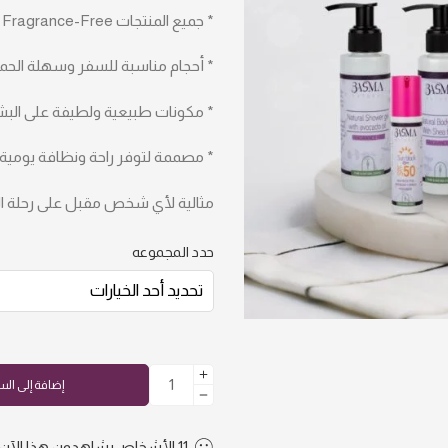
بناءً على
* جميع المنتجات Fragrance-Free وآمنة تمامًا في حالة الإحرام
تقييم عميل
واحد
* أحجام مناسبة للسفر وسهلة الحم
* مكونات طبيعية ولطيفة على البش
* مصممة لتوفر راحة ونظافة يومية
مثالية لأي شخص مقبل على رحلة الح
حدد المجموعه
إضافة إلى الس
11
الأشخاص
يشاهدون هذا الآن