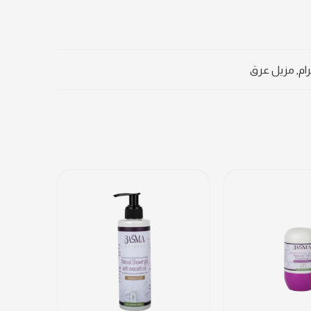
ام
,
مزيل عرق
شاور جل من غير رائحه
شاور جل لافندر
شاور جل ورد و فانيلا
شاور جل عود