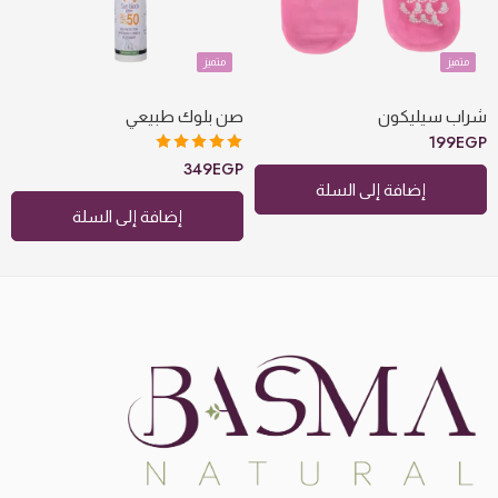
متميز
متميز
شراب سيليكون
صن بلوك طبيعي
199
EGP
تم التقييم
349
EGP
5.00
من 5
إضافة إلى السلة
إضافة إلى السلة