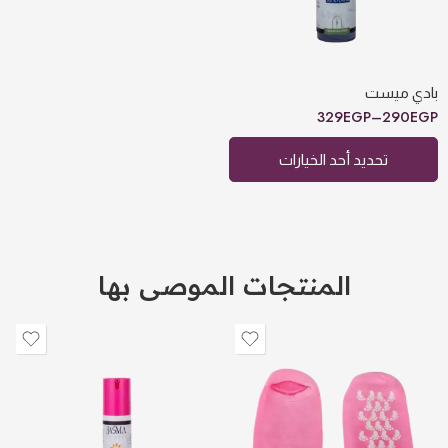
بادي ميست انوثه
بادي ميست عود
بادي ميست نعناع
بادي ميست
بادي ميست المسك
329
EGP
–
290
EGP
تحديد أحد الخيارات
المنتجات الموصى بها