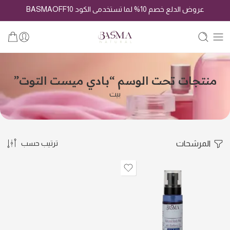
عروض الدلع خصم 10% لما تستخدمى الكود BASMAOFF10
منتجات تحت الوسم “بادي ميست التوت”
بيت
المرشحات
ترتيب حسب
بادي ميست لافندر
بادي ميست ورد و فانيلا