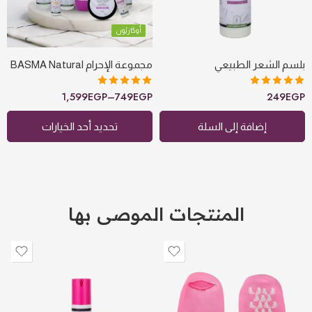
مجموعة الاحرام
الاساسيه
أُوكَازيُون
بلسم الشعر الطبيعي
مجموعة الإحرام BASMA Natural
1,599
EGP
–
749
EGP
249
EGP
تم التقييم
تم التقييم
5.00
من 5
5.00
من 5
إضافة إلى السلة
تحديد أحد الخيارات
المنتجات الموصى بها