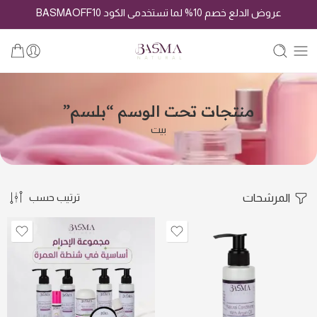
عروض الدلع خصم 10% لما تستخدمى الكود BASMAOFF10
منتجات تحت الوسم “بلسم”
بيت
المرشحات
ترتيب حسب
مجموعة الاحرام الشامله