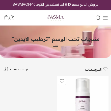
عروض الدلع خصم 10% لما تستخدمى الكود BASMAOFF10
منتجات تحت الوسم “ترطيب الايدين”
بيت
المرشحات
ترتيب حسب
كريم اليدين بزيت جوز
الهند
كريم اليدين بالزهور