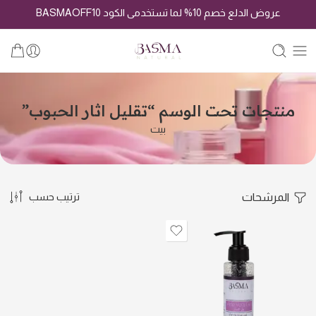
عروض الدلع خصم 10% لما تستخدمى الكود BASMAOFF10
منتجات تحت الوسم “تقليل اثار الحبوب”
بيت
المرشحات
ترتيب حسب