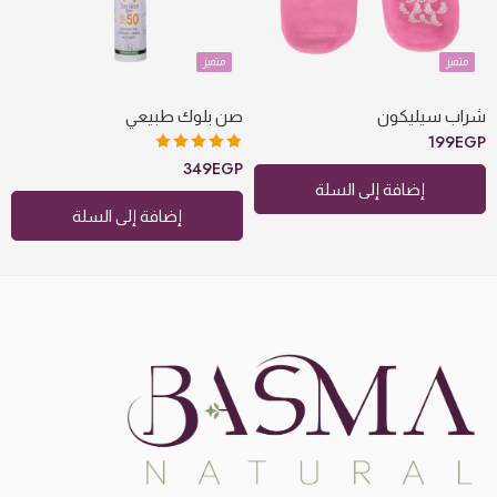
متميز
متميز
شراب سيليكون
صن بلوك طبيعي
199
EGP
تم التقييم
349
EGP
5.00
من 5
إضافة إلى السلة
إضافة إلى السلة