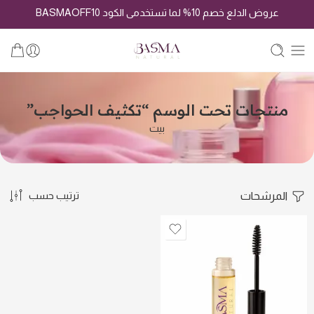
عروض الدلع خصم 10% لما تستخدمى الكود BASMAOFF10
منتجات تحت الوسم “تكثيف الحواجب”
بيت
المرشحات
ترتيب حسب