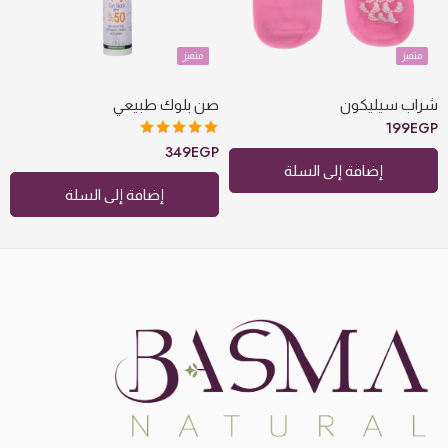
متميز
متميز
شراب سيليكون
صن بلوك طبيعي
199
EGP
تم التقييم
349
EGP
5.00
من 5
إضافة إلى السلة
إضافة إلى السلة