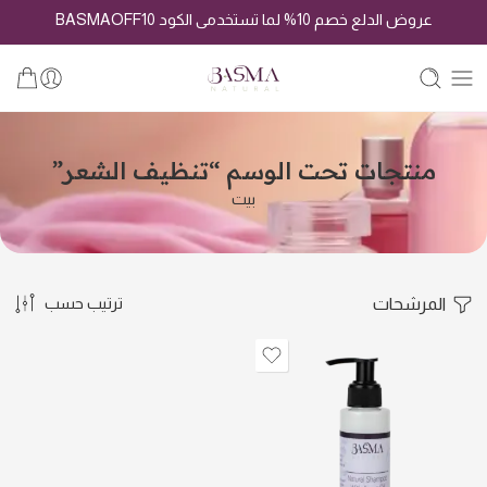
عروض الدلع خصم 10% لما تستخدمى الكود BASMAOFF10
منتجات تحت الوسم “تنظيف الشعر”
بيت
المرشحات
ترتيب حسب