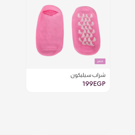
متميز
شراب سيليكون
199
EGP