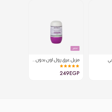
متميز
ي
مزيل عرق رول اون بدون رائحة
249
EGP
تم التقييم
5.00
من 5