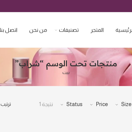
لرئيسية
المتجر
تصنيفات
من نحن
اتصل بنا
منتجات تحت الوسم “شراب”
بيت
ترتيب
Size
Price
Status
نتيجة 1