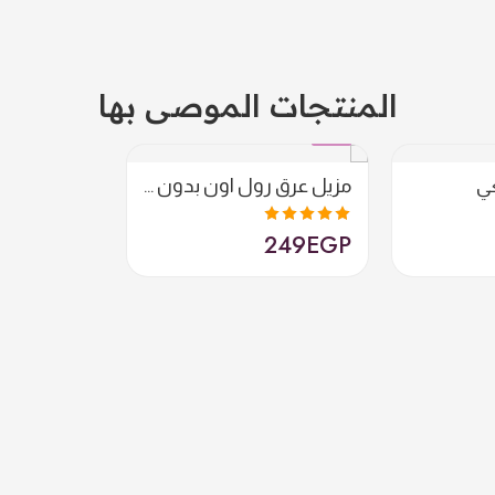
المنتجات الموصى بها
متميز
ي
مزيل عرق رول اون بدون رائحة
249
EGP
تم التقييم
5.00
من 5