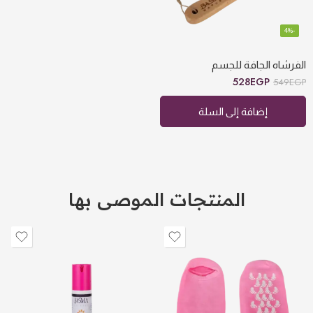
-4%
الفرشاه الجافة للجسم
528
EGP
549
EGP
إضافة إلى السلة
المنتجات الموصى بها