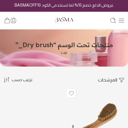
عروض الدلع خصم 10% لما تستخدمى الكود BASMAOFF10
منتجات تحت الوسم “Dry brush_”
بيت
المرشحات
ترتيب حسب