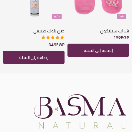
متميز
متميز
شراب سيليكون
صن بلوك طبيعي
199
EGP
تم التقييم
349
EGP
5.00
من 5
إضافة إلى السلة
إضافة إلى السلة