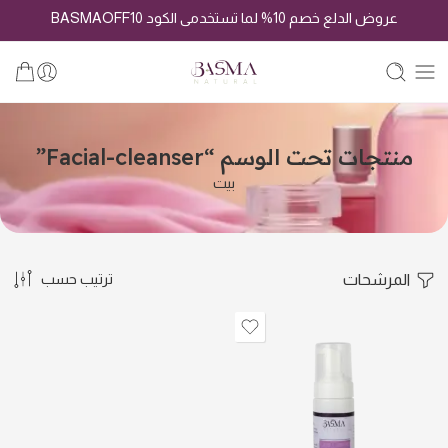
عروض الدلع خصم 10% لما تستخدمى الكود BASMAOFF10
منتجات تحت الوسم “Facial-cleanser”
بيت
المرشحات
ترتيب حسب