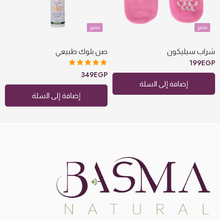
متميز
متميز
شراب سيليكون
صن بلوك طبيعي
199
EGP
تم التقييم
349
EGP
5.00
من 5
إضافة إلى السلة
إضافة إلى السلة