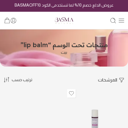
عروض الدلع خصم 10% لما تستخدمى الكود BASMAOFF10
منتجات تحت الوسم “lip balm”
بيت
المرشحات
ترتيب حسب