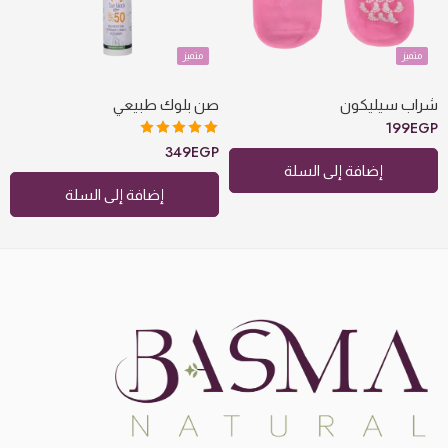
متميز
متميز
شراب سيليكون
صن بلوك طبيعي
199
EGP
تم التقييم
349
EGP
5.00
من 5
إضافة إلى السلة
إضافة إلى السلة