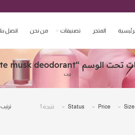
لرئيسية
المتجر
تصنيفات
من نحن
اتصل بنا
 الوسم “White musk deodorant”
بيت
ترتيب
Size
Price
Status
نتيجة 1