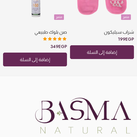
متميز
متميز
شراب سيليكون
صن بلوك طبيعي
199
EGP
تم التقييم
349
EGP
5.00
من 5
إضافة إلى السلة
إضافة إلى السلة