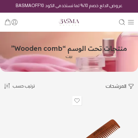
عروض الدلع خصم 10% لما تستخدمى الكود BASMAOFF10
منتجات تحت الوسم “Wooden comb”
بيت
المرشحات
ترتيب حسب