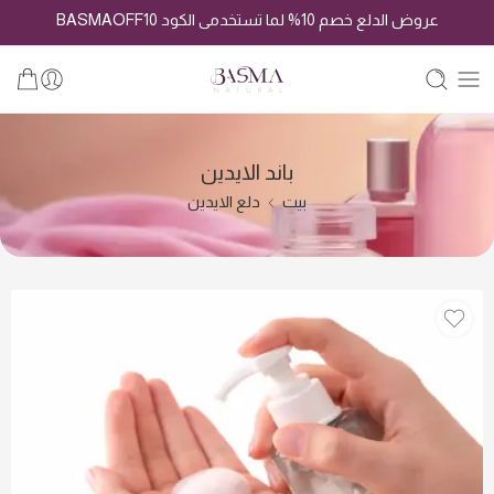
عروض الدلع خصم 10% لما تستخدمى الكود BASMAOFF10
باند الايدين
بيت
دلع الايدين