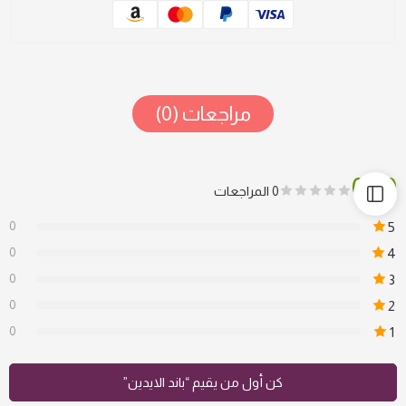
مراجعات (0)
0.00
0 المراجعات
0
5
0
4
0
3
0
2
0
1
كن أول من يقيم “باند الايدين”