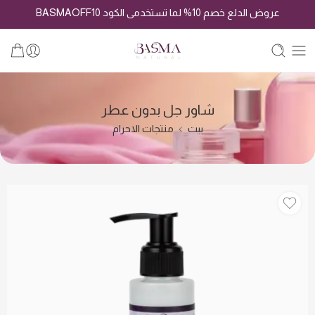
عروض الدلع خصم 10% لما تستخدمى الكود BASMAOFF10
شاور جل بدون عطر
بيت
منتجات الاحرام