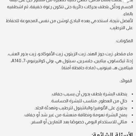
الجسم ودلّكي بلطف بحركات دائرية حتى تتكون رغوة خفيفة، ثم اشطفيه
بالماء.
لأفضل نتيجة، استخدمي بعده البادي لوشن من نفس المجموعة للحفاظ
على الترطيب.
المكونات:
ماء مقطر، زيت جوز الهند، زيت الزيتون، زيت الأفوكادو، زيت بذور العنب،
إدتا، تيكسابون، بيتايين، جلسرين، سيتول هي، بولي كواتيرنيوم-7، A140،
فيتامين هـ، فينونيب (مادة حافظة آمنة).
الفوائد:
ينظف البشرة بلطف بدون أن يسبب جفاف.
خالٍ من العطور، مناسب للبشرة الحساسة.
يحتوي على الألوفيرا والبانثينول لترطيب وتهدئة الجلد.
يمنح البشرة نعومة ونظافة منعشة من غير شد أو جفاف.
مثالي للاستخدام اليومي خصوصًا بعد التمارين أو السفر.
الأسئلة الشائعة: