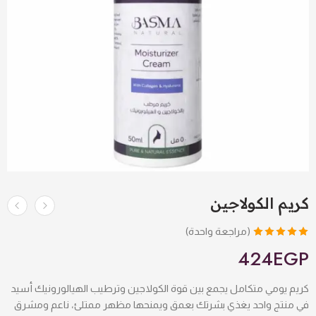
كريم الكولاجين
(مراجعة واحدة)
تم التقييم بـ
424
EGP
5.00
من 5
بناءً على
كريم يومي متكامل يجمع بين قوة الكولاجين وترطيب الهيالورونيك أسيد
تقييم عميل
في منتج واحد يغذي بشرتك بعمق ويمنحها مظهر ممتلئ، ناعم ومشرق
واحد