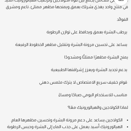
كريم يومي متكامل يجمع بين قوة الكولاجين وترطيب الهيالورونيك أسيد
في منتج واحد يغذي بشرتك بعمق ويمنحها مظهر ممتلئ، ناعم ومشرق
الفوائد
يرطب البشرة بعمق ويحافظ على توازن الرطوبة
يساعد على تحسين مرونة البشرة وتقليل مظهر الخطوط الرفيعة
يمنح البشرة مظهرًا ممتلئًا ومشدودًا
يدعم تجديد البشرة ويعزز إشراقتها الطبيعية
قوام خفيف سريع الامتصاص لا يترك ملمس دهني
مناسب للاستخدام اليومي صباحًا ومساءً
لماذا الكولاجين والهيالورونيك معًا؟
الكولاجين يساعد على دعم مرونة البشرة وتحسين مظهرها العام.
الهيالورونيك أسيد يعمل على جذب الماء إلى البشرة وحبس الرطوبة