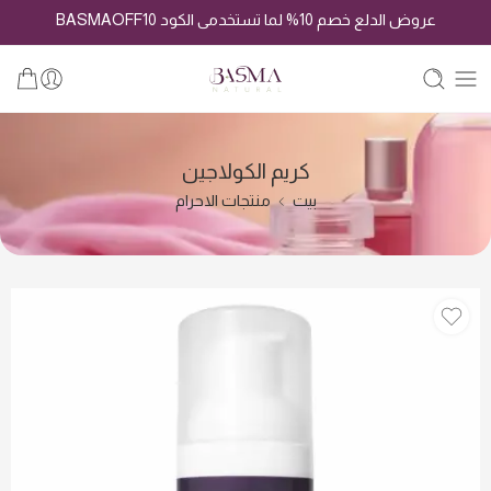
عروض الدلع خصم 10% لما تستخدمى الكود BASMAOFF10
كريم الكولاجين
بيت
منتجات الاحرام