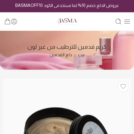
عروض الدلع خصم 10% لما تستخدمى الكود BASMAOFF10
كريم قدمين للترطيب من غير لون
بيت
دلع القدمين