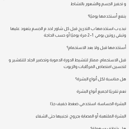
و تحفيز الجسم والشعور بالنشاط
ينفع أستخدمها يوميًا؟
نبدء ب استخدمها ب التدريج قبل كل شاور لحد م الجسم يتعود عليها
وتبقي روتين يومي 1–2 مرة يوميًا أو حسب الحاجة
أستخدمها قبل ولا بعد الاستحمام؟
قبل الاستحمام: ممتاز لتنشيط الدورة الدموية وتحضير الجلد للتقشير و
لتحسين امتصاص المرطّبات والزيوت
هل مناسبة لكل أنواع البشرة؟
نعم تقريبًا لجميع أنواع البشرة
البشرة الحساسة: استخدمي ضغط خفيف جدًا
البشرة الملتهبة أو المصابة بجروح: تجنبيها حتى الشفاء
هل بتنظف بسهولة؟