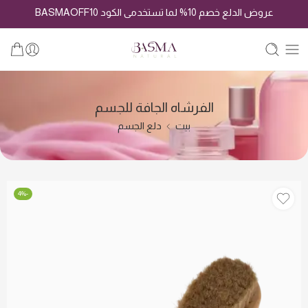
عروض الدلع خصم 10% لما تستخدمى الكود BASMAOFF10
الفرشاه الجافة للجسم
بيت
دلع الجسم
-4%