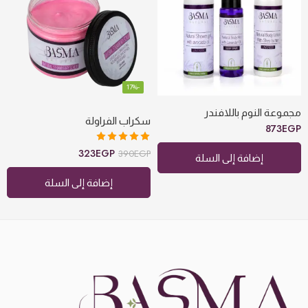
-17%
مجموعة النوم باللافندر
سكراب الفراولة
873
EGP
تم التقييم
323
EGP
390
EGP
إضافة إلى السلة
5.00
من 5
إضافة إلى السلة