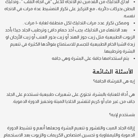
ابدآي التدليك من القدمين ثم الاتجاه للأعلى “في اتجاه القلب ” ، وتدليك
البطن بحركات دائرية ، مع التركيز على تكرار التمشيط عدة مرات في الاتجاه
نفسه.
وممكن تكرار عدد مرات التدليك لكل منطقة لغاية ١٠ مرات .
بعد الانتهاء من التدليك، يجب أخذ حمام دافئ وترطيب الجلد جيدًا بأحد
الزيوت الطبيعية مثل زيت جوز الهند أو زيت بذور العنب أو زيت الأرجان او
زبدة الشيا الخام الطبيعية للجسم للاستمتاع بفوائدها الكثيرة في تنعيم
البشرة وترطيبها.
يتم استخدامها جافة علي البشرة وهي جافه
الأسئلة الشائعة
إيه هي الفرشاة الجافة؟
هي أداة للعناية بالبشرة، تحتوي على شعيرات طبيعية تستخدم على الجلد
جاف من غير ماء أو كريم لتقشير الخلايا الميتة وتحفيز الدورة الدموية.
بتستخدم لإيه؟
إزالة الجلد الميت والقشور و تنعيم البشرة وجعلها أنعم و تنشيط الدورة
الدموية والليمفاوية و تحسين امتصاص الكريمات والزيوت بعد الاستحمام