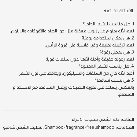
الأسئلة الشائعة:
هل مناسب للشعر الجاف؟
نعم، لأنه يحتوي على زيوت مغذية مثل جوز الهند والأفوكادو والزيتون.
هل يمكن استخدامه يوميًا؟
نعم، تركيبته لطيفة وغير قاسية على فروة الرأس.
هل يعطي رغوة؟
نعم، رغوته خفيفة وآمنة لأنها بدون سلفات قوية.
هل يناسب الشعر المصبوغ؟
أكيد، لأنه خالٍ من السلفات والسيليكون، ويحافظ على لون الشعر.
هل يسبب تساقط؟
بالعكس، يساعد على تقوية البصيلات ويقلل التساقط مع الاستخدام
المنتظم.
الفئات:
دلع الشعر
,
منتجات الاحرام
العلامات:
shampoo
,
Shampoo-fragrance-free
,
تنظيف الشعر
,
شامبو