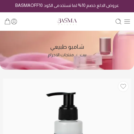
عروض الدلع خصم 10% لما تستخدمى الكود BASMAOFF10
شامبو طبيعي
بيت
منتجات الاحرام