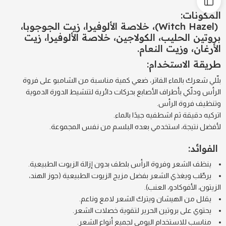
المكونات:
(Witch Hazel)، خلاصة الألوفيرا، زيت الجوجوبا،
بروتين الحليب، الكولاجين، خلاصة الألوفيرا، زيت
الأرغان، وزيت النعام.
طريقة الاستخدام:
بلّلي شعرك بالماء الفاتر، ضعي كمية مناسبة من الشامبو على فروة
الرأس ودلّكي بأطراف الأصابع بحركات دائرية لتنشيط الدورة الدموية
وتنظيف فروة الرأس.
اتركيه دقيقة ثم اشطفيه جيدًا بالماء.
لأفضل نتيجة، استخدمي بعده البلسم من نفس المجموعة.
الفوائد:
ينظف الشعر وفروة الرأس بلطف بدون إزالة الزيوت الطبيعية.
يرطّب ويغذي الشعر بفضل مزيج الزيوت الطبيعية (جوز الهند،
الزيتون، الأفوكادو، العنب).
يقلل من الهيشان ويترك الشعر لامع وناعم.
يحتوي على بروتين الحرير لتقوية خصلات الشعر.
مناسب للاستخدام اليومي لجميع أنواع الشعر.