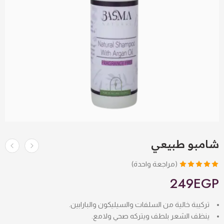
شامبو طبيعي
(مراجعة واحدة)
تم التقييم بـ
249
EGP
5.00
من 5
بناءً على
تركيبة
خالية من السلفات والسيليكون والبارابين.
تقييم عميل
ينظف الشعر بلطف ويتركه صحي ولامع.
واحد