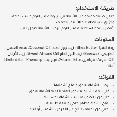
طريقة الاستخدام:
ضعي طبقة خفيفة على الشفاه في أي وقت من اليوم حسب الحاجة،
وكرّري الاستخدام عند الشعور بالجفاف.
لأفضل نتيجة، استخدميه قبل النوم ليرطب الشفاه طوال الليل.
المكونات:
زبدة الشيا (Shea Butter)، زيت جوز الهند (Coconut Oil)، شمع العسل
الطبيعي (Beeswax)، زيت اللوز الحلو (Sweet Almond Oil)، زيت الأرغان
(Argan Oil)، فيتامين هـ (Vitamin E)، فينونيب (Phenonip – مادة حافظة
آمنة).
الفوائد:
يرطب الشفاه بعمق ويمنع تشققها.
غني بزبدة الشيا وزيت جوز الهند لتغذية الشفاه بعمق.
خالٍ من العطور، مناسب للشفاه الحساسة.
يمنح الشفاه مظهر صحي ولمعة طبيعية.
يحمي من الجفاف الناتج عن التعرض للشمس أو البرد.