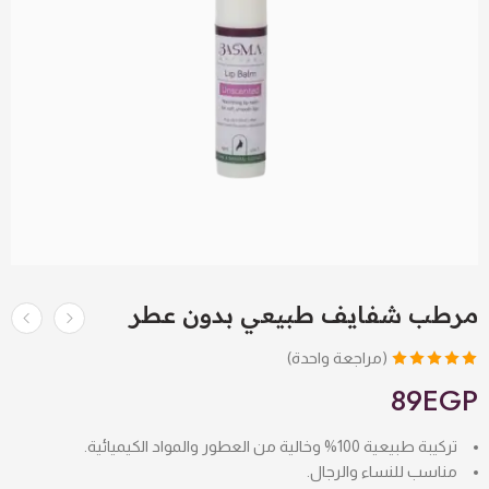
مرطب شفايف طبيعي بدون عطر
(مراجعة واحدة)
تم التقييم بـ
89
EGP
5.00
من 5
بناءً على
تركيبة طبيعية 100% وخالية من العطور والمواد الكيميائية.
تقييم عميل
مناسب للنساء والرجال.
واحد