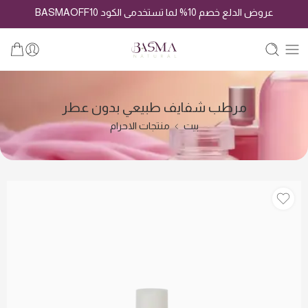
عروض الدلع خصم 10% لما تستخدمى الكود BASMAOFF10
مرطب شفايف طبيعي بدون عطر
بيت
منتجات الاحرام